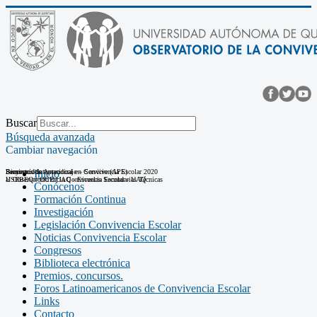
Buscar
Búsqueda avanzada
Cambiar navegación
Seminario Internacional en Convivencia Escolar 2020
Bienvenidos
Proyectos de Aprendizaje – Servicio (APS)
Inicio
al Observatorio de la Convivencia Escolar - UAQ
USEBEQ - OCE.UAQ - Escuelas Secundarias Técnicas
Conócenos
Formación Continua
Investigación
Legislación Convivencia Escolar
Noticias Convivencia Escolar
Congresos
Biblioteca electrónica
Premios, concursos.
Foros Latinoamericanos de Convivencia Escolar
Links
Contacto