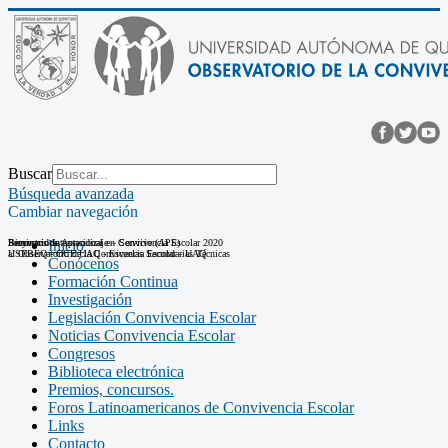
Buscar
Búsqueda avanzada
Cambiar navegación
Seminario Internacional en Convivencia Escolar 2020
Bienvenidos
Proyectos de Aprendizaje – Servicio (APS)
Inicio
al Observatorio de la Convivencia Escolar - UAQ
USEBEQ - OCE.UAQ - Escuelas Secundarias Técnicas
Conócenos
Formación Continua
Investigación
Legislación Convivencia Escolar
Noticias Convivencia Escolar
Congresos
Biblioteca electrónica
Premios, concursos.
Foros Latinoamericanos de Convivencia Escolar
Links
Contacto