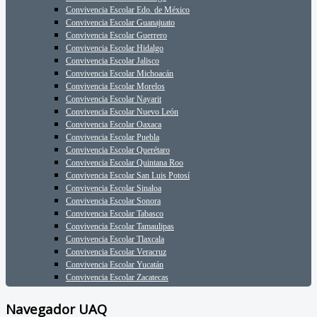
Convivencia Escolar Edo. de México
Convivencia Escolar Guanajuato
Convivencia Escolar Guerrero
Convivencia Escolar Hidalgo
Convivencia Escolar Jalisco
Convivencia Escolar Michoacán
Convivencia Escolar Morelos
Convivencia Escolar Nayarit
Convivencia Escolar Nuevo León
Convivencia Escolar Oaxaca
Convivencia Escolar Puebla
Convivencia Escolar Querétaro
Convivencia Escolar Quintana Roo
Convivencia Escolar San Luis Potosí
Convivencia Escolar Sinaloa
Convivencia Escolar Sonora
Convivencia Escolar Tabasco
Convivencia Escolar Tamaulipas
Convivencia Escolar Tlaxcala
Convivencia Escolar Veracruz
Convivencia Escolar Yucatán
Convivencia Escolar Zacatecas
Navegador UAQ