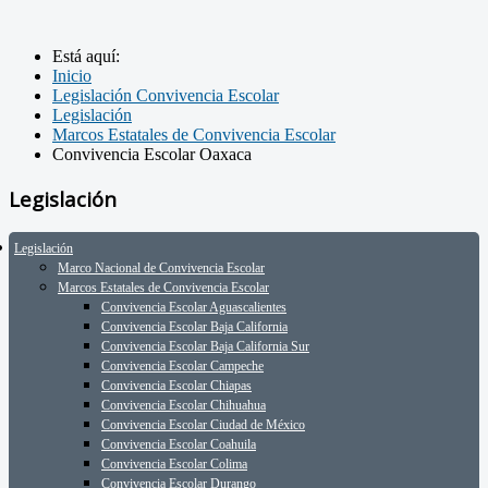
Está aquí:
Inicio
Legislación Convivencia Escolar
Legislación
Marcos Estatales de Convivencia Escolar
Convivencia Escolar Oaxaca
Legislación
Legislación
Marco Nacional de Convivencia Escolar
Marcos Estatales de Convivencia Escolar
Convivencia Escolar Aguascalientes
Convivencia Escolar Baja California
Convivencia Escolar Baja California Sur
Convivencia Escolar Campeche
Convivencia Escolar Chiapas
Convivencia Escolar Chihuahua
Convivencia Escolar Ciudad de México
Convivencia Escolar Coahuila
Convivencia Escolar Colima
Convivencia Escolar Durango