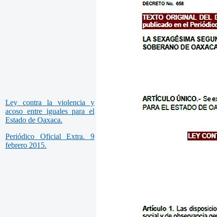
Ley contra la violencia y
acoso entre iguales para el
Estado de Oaxaca.
Periódico Oficial Extra. 9
febrero 2015.