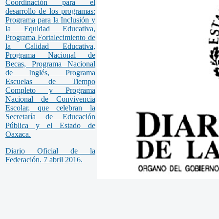
Coordinación para el
desarrollo de los programas:
Programa para la Inclusión y
la Equidad Educativa,
Programa Fortalecimiento de
la Calidad Educativa,
Programa Nacional de
Becas, Programa Nacional
de Inglés, Programa
Escuelas de Tiempo
Completo y Programa
Nacional de Convivencia
Escolar, que celebran la
Secretaría de Educación
Pública y el Estado de
Oaxaca.
Diario Oficial de la
Federación. 7 abril 2016.