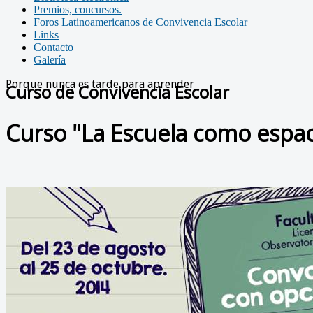
Premios, concursos.
Foros Latinoamericanos de Convivencia Escolar
Links
Contacto
Galería
Porque nunca es tarde para aprender
Curso de Convivencia Escolar
Curso "La Escuela como espac