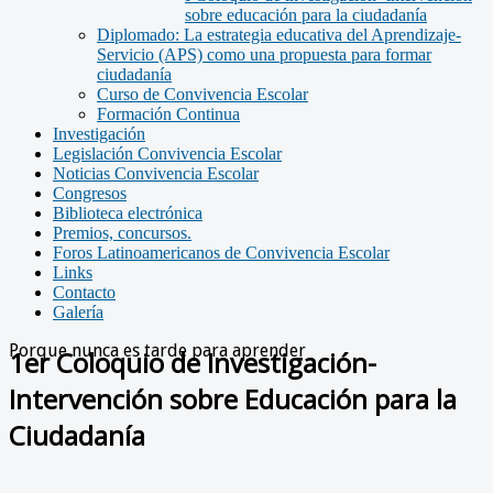
sobre educación para la ciudadanía
Diplomado: La estrategia educativa del Aprendizaje-
Servicio (APS) como una propuesta para formar
ciudadanía
Curso de Convivencia Escolar
Formación Continua
Investigación
Legislación Convivencia Escolar
Noticias Convivencia Escolar
Congresos
Biblioteca electrónica
Premios, concursos.
Foros Latinoamericanos de Convivencia Escolar
Links
Contacto
Galería
Porque nunca es tarde para aprender
1er Coloquio de Investigación-
Intervención sobre Educación para la
Ciudadanía