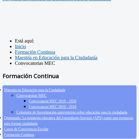
Está aquí:
Inicio
Formación Continua
Maestría en Educación para la Ciudadanía
Convocatorias MEC
Formación Continua
Maestría en Educación para la Ciudadanía
Convocatorias MEC
Convocatoria MEC 2018 - 2020
Convocatoria MEC 2016 - 2018
Coloquios de Investigación-intervención sobre educación para la ciudadanía
Diplomado: La estrategia educativa del Aprendizaje-Servicio (APS) como una propuesta
para formar ciudadanía
Curso de Convivencia Escolar
Formación Continua