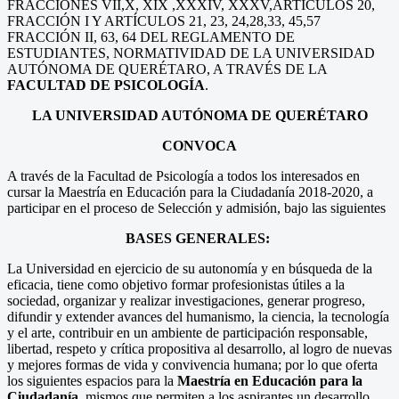
FRACCIONES VII,X, XIX ,XXXIV, XXXV,ARTÍCULOS 20,
FRACCIÓN I Y ARTÍCULOS 21, 23, 24,28,33, 45,57
FRACCIÓN II, 63, 64 DEL REGLAMENTO DE
ESTUDIANTES, NORMATIVIDAD DE LA UNIVERSIDAD
AUTÓNOMA DE QUERÉTARO, A TRAVÉS DE LA
FACULTAD DE PSICOLOGÍA
.
LA UNIVERSIDAD AUTÓNOMA DE QUERÉTARO
CONVOCA
A través de la Facultad de Psicología a todos los interesados en
cursar la Maestría en Educación para la Ciudadanía 2018-2020, a
participar en el proceso de Selección y admisión, bajo las siguientes
BASES GENERALES:
La Universidad en ejercicio de su autonomía y en búsqueda de la
eficacia, tiene como objetivo formar profesionistas útiles a la
sociedad, organizar y realizar investigaciones, generar progreso,
difundir y extender avances del humanismo, la ciencia, la tecnología
y el arte, contribuir en un ambiente de participación responsable,
libertad, respeto y crítica propositiva al desarrollo, al logro de nuevas
y mejores formas de vida y convivencia humana; por lo que oferta
los siguientes espacios para la
Maestría en Educación para la
Ciudadanía
, mismos que permiten a los aspirantes un desarrollo