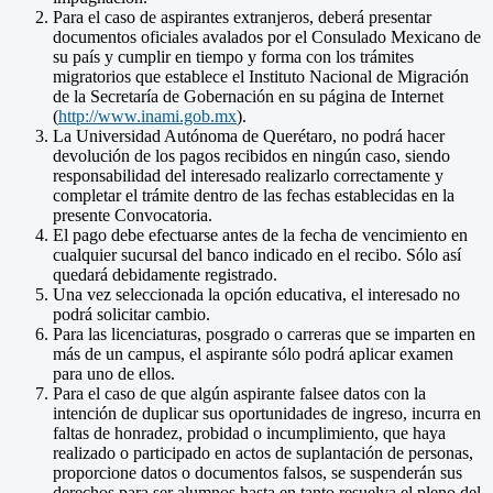
Para el caso de aspirantes extranjeros, deberá presentar
documentos oficiales avalados por el Consulado Mexicano de
su país y cumplir en tiempo y forma con los trámites
migratorios que establece el Instituto Nacional de Migración
de la Secretaría de Gobernación en su página de Internet
(
http://www.inami.gob.mx
).
La Universidad Autónoma de Querétaro, no podrá hacer
devolución de los pagos recibidos en ningún caso, siendo
responsabilidad del interesado realizarlo correctamente y
completar el trámite dentro de las fechas establecidas en la
presente Convocatoria.
El pago debe efectuarse antes de la fecha de vencimiento en
cualquier sucursal del banco indicado en el recibo. Sólo así
quedará debidamente registrado.
Una vez seleccionada la opción educativa, el interesado no
podrá solicitar cambio.
Para las licenciaturas, posgrado o carreras que se imparten en
más de un campus, el aspirante sólo podrá aplicar examen
para uno de ellos.
Para el caso de que algún aspirante falsee datos con la
intención de duplicar sus oportunidades de ingreso, incurra en
faltas de honradez, probidad o incumplimiento, que haya
realizado o participado en actos de suplantación de personas,
proporcione datos o documentos falsos, se suspenderán sus
derechos para ser alumnos hasta en tanto resuelva el pleno del